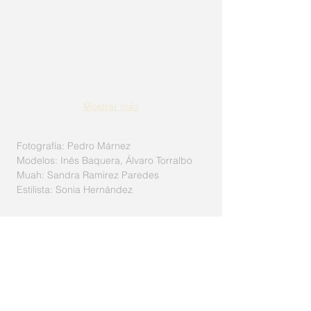
Mostrar más
Fotografía: Pedro Márnez
Modelos: Inés Baquera, Álvaro Torralbo
Muah: Sandra Ramirez Paredes
Estilista: Sonia Hernández
Guía de tallas
Politica de privacidad